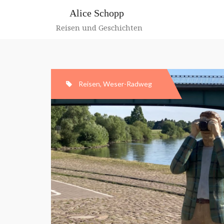
Zum
Alice Schopp
Inhalt
springen
Reisen und Geschichten
Reisen
,
Weser-Radweg