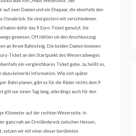
tücksraum von „Haus Weserblick“, der
r auf zwei Damen und ein Ehepaar, die ebenfalls den
 Osnabrück. Sie sind gestern mit verschiedenen
 haben dafür das 9 Euro-Ticket genutzt. Sie
erwegs gewesen. Oft hätten sie den Anschlusszug
eben an ihrem Bahnsteig. Die beiden Damen kommen
-Euro-Ticket an den Startpunkt des Weserradweges
benfalls ein vergleichbares Ticket gebe. Ja, heißt es,
ch dazu keinerlei Information. Wie sich später
 per Bahn planen, gibt es für die Räder nichts dem 9
 gilt nur einen Tag lang, allerdings auch für den
ge Kilometer auf der rechten Weserseite. In
er ganz nah am Dreiländereck zwischen Hessen,
 setzen wir mit einer dieser berühmten