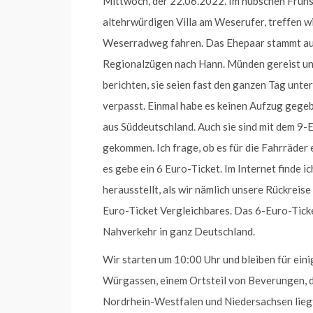
Mittwoch, der 22.06.2022. Im hübschen Frühs
altehrwürdigen Villa am Weserufer, treffen wi
Weserradweg fahren. Das Ehepaar stammt aus
Regionalzügen nach Hann. Münden gereist und
berichten, sie seien fast den ganzen Tag unt
verpasst. Einmal habe es keinen Aufzug geg
aus Süddeutschland. Auch sie sind mit dem 9
gekommen. Ich frage, ob es für die Fahrräder e
es gebe ein 6 Euro-Ticket. Im Internet finde i
herausstellt, als wir nämlich unsere Rückreise
Euro-Ticket Vergleichbares. Das 6-Euro-Ticket
Nahverkehr in ganz Deutschland.
Wir starten um 10:00 Uhr und bleiben für eini
Würgassen, einem Ortsteil von Beverungen, d
Nordrhein-Westfalen und Niedersachsen liegt,