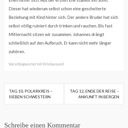
Ehen hinter sich. Aus der ersten Ehe stammt ein Sohn.
Dieser hat wiederum selbst schon eine gescheiterte
Beziehung mit Kind hinter sich. Der andere Bruder hat sich
selbst völlig ruiniert durch trinken und rauchen. Bis fast
Mitternacht sitzen wir zusammen. Johannes drängt
schließlich auf den Aufbruch. Er kann nicht mehr länger
zuhören.
Verschlagwortet mit
Kristiansund
Beitragsnavigation
TAG 10, POLARKREIS –
TAG 12, ENDE DER REISE –
SIEBEN SCHWESTERN
ANKUNFT IN BERGEN
Schreibe einen Kommentar