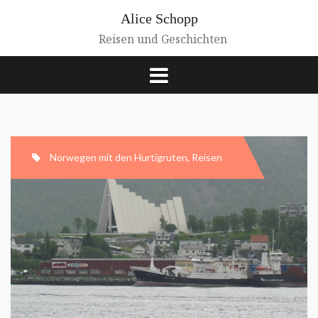
Zum
Alice Schopp
Inhalt
springen
Reisen und Geschichten
Norwegen mit den Hurtigruten
,
Reisen