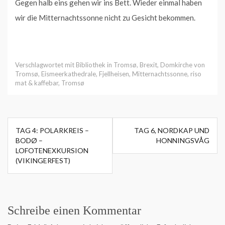
Gegen halb eins gehen wir ins Bett. Wieder einmal haben
wir die Mitternachtssonne nicht zu Gesicht bekommen.
Verschlagwortet mit
Bibliothek in Tromsø
,
Brexit
,
Domkirche von
Tromsø
,
Eismeerkathedrale
,
Fjellheisen
,
Mitternachtssonne
,
riso
mat & kaffebar
,
Tromsø
Beitragsnavigation
TAG 4: POLARKREIS –
TAG 6, NORDKAP UND
BODØ –
HONNINGSVÅG
LOFOTENEXKURSION
(VIKINGERFEST)
Schreibe einen Kommentar