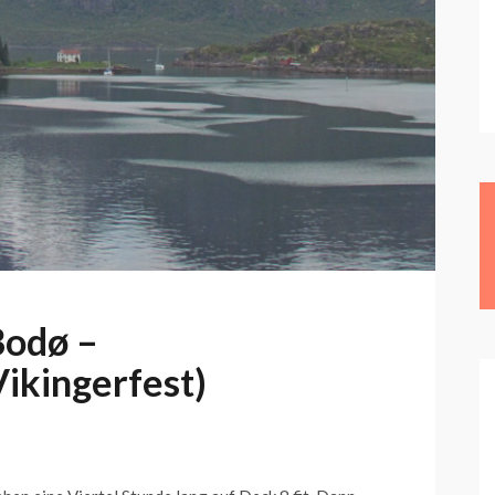
Bodø –
ikingerfest)