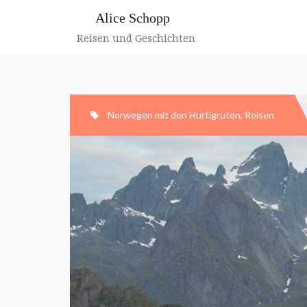
Zum
Alice Schopp
Inhalt
springen
Reisen und Geschichten
Norwegen mit den Hurtigruten
,
Reisen