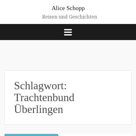
Zum
Alice Schopp
Inhalt
springen
Reisen und Geschichten
Schlagwort:
Trachtenbund
Überlingen