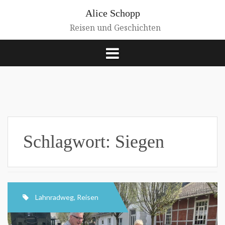
Zum
Alice Schopp
Inhalt
springen
Reisen und Geschichten
Schlagwort:
Siegen
Lahnradweg
,
Reisen