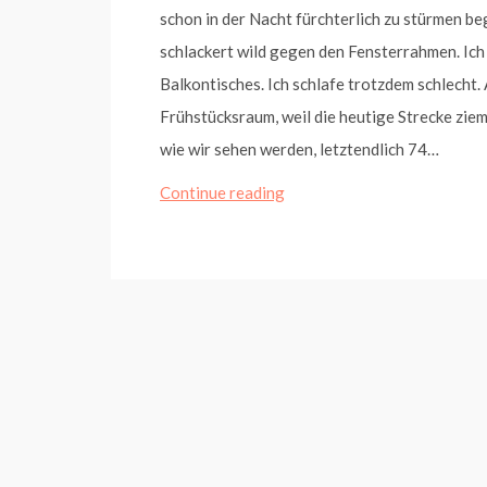
schon in der Nacht fürchterlich zu stürmen be
schlackert wild gegen den Fensterrahmen. Ich 
Balkontisches. Ich schlafe trotzdem schlecht
Frühstücksraum, weil die heutige Strecke ziemli
wie wir sehen werden, letztendlich 74…
Von
Continue reading
der
Lahnquelle
bis
Marburg
(Etappe
2)