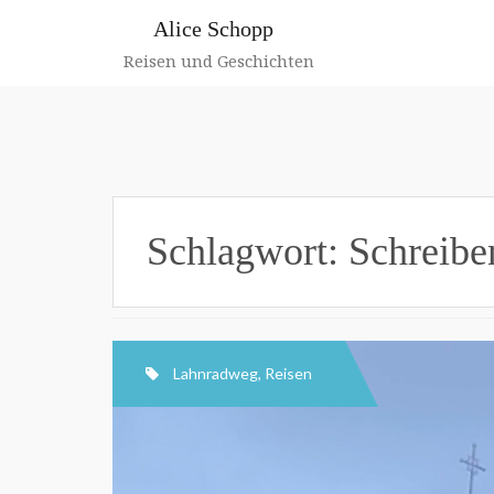
Zum
Alice Schopp
Inhalt
springen
Reisen und Geschichten
Schlagwort:
Schreibe
Lahnradweg
,
Reisen