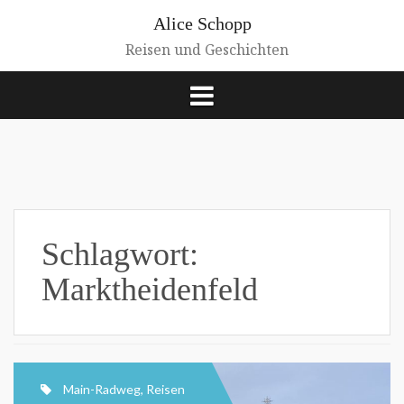
Zum
Alice Schopp
Inhalt
springen
Reisen und Geschichten
Schlagwort:
Marktheidenfeld
Main-Radweg
,
Reisen