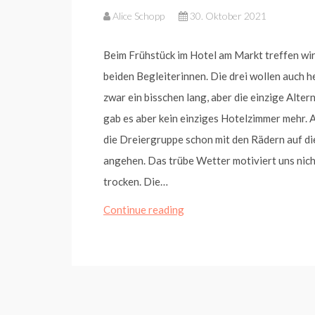
Alice Schopp
30. Oktober 2021
Beim Frühstück im Hotel am Markt treffen wir
beiden Begleiterinnen. Die drei wollen auch h
zwar ein bisschen lang, aber die einzige Alt
gab es aber kein einziges Hotelzimmer mehr. A
die Dreiergruppe schon mit den Rädern auf di
angehen. Das trübe Wetter motiviert uns nich
trocken. Die…
Von
Continue reading
Meppen
nach
Heede
(4.
Etappe)