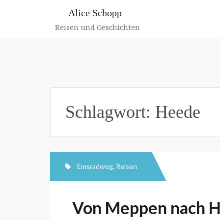
Zum
Alice Schopp
Inhalt
springen
Reisen und Geschichten
Schlagwort:
Heede
Emsradweg
,
Reisen
Von Meppen nach He