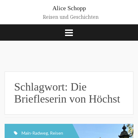
Zum
Alice Schopp
Inhalt
springen
Reisen und Geschichten
Schlagwort:
Die
Briefleserin von Höchst
Main-Radweg
,
Reisen