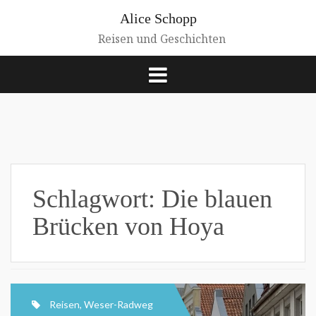
Zum
Alice Schopp
Inhalt
springen
Reisen und Geschichten
Schlagwort:
Die blauen
Brücken von Hoya
Reisen
,
Weser-Radweg