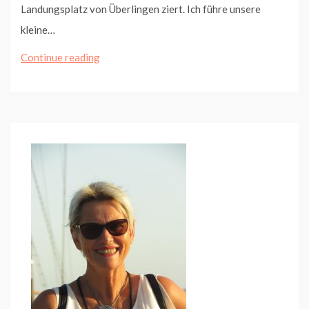
Landungsplatz von Überlingen ziert. Ich führe unsere
kleine…
Aufkirch
Continue reading
auf
der
Schutthalde