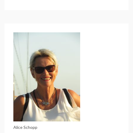
Höchst
bis
Mainz
(Etappe
10
des
Mainradweges)
Alice Schopp