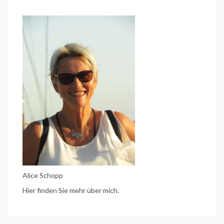
bis
Hattingen
am
17.05.2025
Alice Schopp
Hier finden Sie mehr über mich.