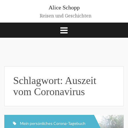
Zum
Alice Schopp
Inhalt
springen
Reisen und Geschichten
Schlagwort:
Auszeit
vom Coronavirus
Mein persönliches Corona-Tagebuch