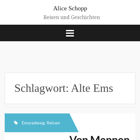
Zum
Alice Schopp
Inhalt
springen
Reisen und Geschichten
Schlagwort:
Alte Ems
Emsradweg
,
Reisen
Von Meppen