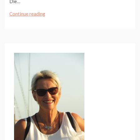
Die…
Von
Continue reading
Meppen
nach
Heede
(4.
Etappe)