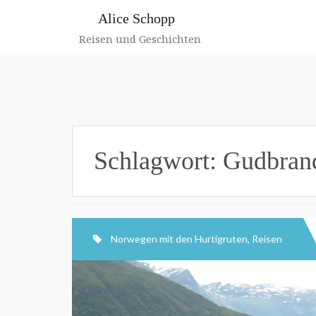
Zum
Alice Schopp
Inhalt
springen
Reisen und Geschichten
Schlagwort:
Gudbrand
Norwegen mit den Hurtigruten
,
Reisen