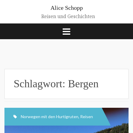
Zum
Alice Schopp
Inhalt
springen
Reisen und Geschichten
Schlagwort:
Bergen
Norwegen mit den Hurtigruten
,
Reisen